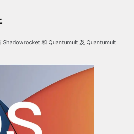
件
owrocket 和 Quantumult 及 Quantumult