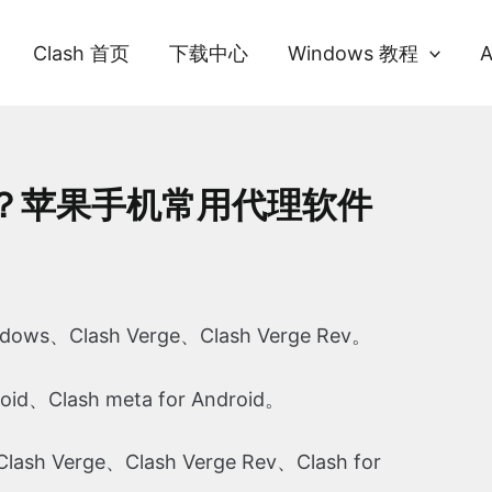
Clash 首页
下载中心
Windows 教程
版本吗？苹果手机常用代理软件
ows、Clash Verge、Clash Verge Rev。
id、Clash meta for Android。
sh Verge、Clash Verge Rev、Clash for